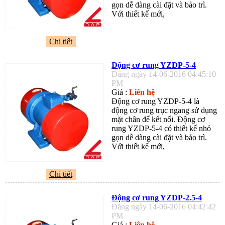
gọn dễ dàng cài đặt và bảo trì.
Với thiết kế mới,
Chi tiết
Động cơ rung YZDP-5-4
Đăng ngày 14-06-2016 04:45:10
PM
Giá :
Liên hệ
Động cơ rung YZDP-5-4 là
động cơ rung trục ngang sử dụng
mặt chân để kết nối. Động cơ
rung YZDP-5-4 có thiết kế nhỏ
gọn dễ dàng cài đặt và bảo trì.
Với thiết kế mới,
Chi tiết
Động cơ rung YZDP-2.5-4
Đăng ngày 14-06-2016 04:42:42
PM
Giá :
Liên hệ