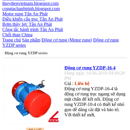
thuydienvietnam.blogspot.com
congtachanhtrinh.blogspot.com
Motor rung Tân An Phát
Điều khiển cẩu trục Tân An Phát
Bơm thủy lực Tân An Phát
Công tắc hành trình Tân An Phát
Chổi than China
Trang chủ
Sản phẩm
Động cơ rung (Motor rung)
Động cơ rung
YZDP series
Động cơ rung YZDP series
Động cơ rung YZDP-16-4
Đăng ngày 14-06-2016 04:49:28
PM
Giá :
Liên hệ
Động cơ rung YZDP-16-4 là
động cơ rung trục ngang sử dụng
mặt chân để kết nối. Động cơ
rung YZDP-10-4 có thiết kế nhỏ
gọn dễ dàng cài đặt và bảo trì.
Với thiết kế mới,