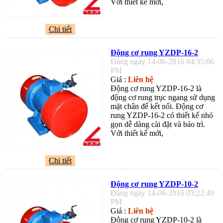
Với thiết kế mới,
Chi tiết
Động cơ rung YZDP-16-2
Đăng ngày 14-06-2016 04:35:06
PM
Giá :
Liên hệ
Động cơ rung YZDP-16-2 là
động cơ rung trục ngang sử dụng
mặt chân để kết nối. Động cơ
rung YZDP-16-2 có thiết kế nhỏ
gọn dễ dàng cài đặt và bảo trì.
Với thiết kế mới,
Chi tiết
Động cơ rung YZDP-10-2
Đăng ngày 14-06-2016 03:22:49
PM
Giá :
Liên hệ
Động cơ rung YZDP-10-2 là