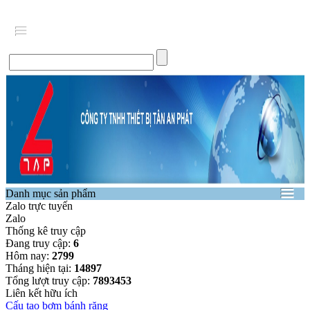
Danh mục sản phẩm
Zalo trực tuyến
Zalo
Thống kê truy cập
Đang truy cập:
6
Hôm nay:
2799
Tháng hiện tại:
14897
Tổng lượt truy cập:
7893453
Liên kết hữu ích
Cấu tạo bơm bánh răng