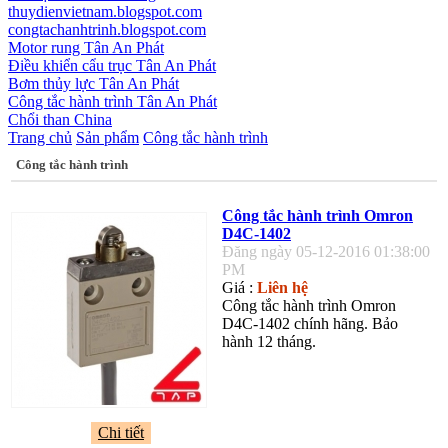
thuydienvietnam.blogspot.com
congtachanhtrinh.blogspot.com
Motor rung Tân An Phát
Điều khiển cẩu trục Tân An Phát
Bơm thủy lực Tân An Phát
Công tắc hành trình Tân An Phát
Chổi than China
Trang chủ
Sản phẩm
Công tắc hành trình
Công tắc hành trình
Công tắc hành trình Omron
D4C-1402
Đăng ngày 05-12-2016 01:38:00
PM
Giá :
Liên hệ
Công tắc hành trình Omron
D4C-1402 chính hãng. Bảo
hành 12 tháng.
Chi tiết