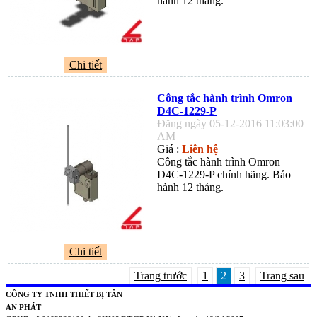
hành 12 tháng.
Chi tiết
Công tắc hành trình Omron
D4C-1229-P
Đăng ngày 05-12-2016 11:03:00
AM
Giá :
Liên hệ
Công tắc hành trình Omron
D4C-1229-P chính hãng. Bảo
hành 12 tháng.
Chi tiết
Trang trước
1
2
3
Trang sau
CÔNG TY TNHH THIẾT BỊ TÂN
AN PHÁT