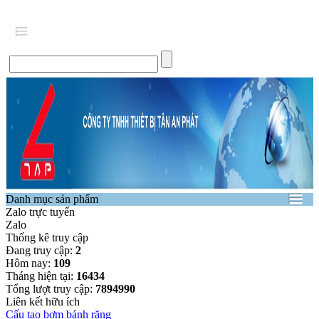
Danh mục sản phẩm
Zalo trực tuyến
Zalo
Thống kê truy cập
Đang truy cập:
2
Hôm nay:
109
Tháng hiện tại:
16434
Tổng lượt truy cập:
7894990
Liên kết hữu ích
Cấu tạo bơm bánh răng