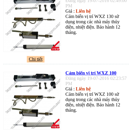
Đăng ngày 19-07-2016 02:49:00
PM
Giá :
Liên hệ
Cảm biến vị trí WXZ 130 sử
dụng trong các nhà máy thủy
điện, nhiệt điện. Bảo hành 12
tháng.
Chi tiết
Cảm biến vị trí WXZ 100
Đăng ngày 19-07-2016 02:23:57
PM
Giá :
Liên hệ
Cảm biến vị trí WXZ 100 sử
dụng trong các nhà máy thủy
điện, nhiệt điện. Bảo hành 12
tháng.