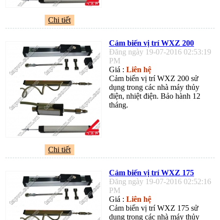
Chi tiết
Cảm biến vị trí WXZ 200
Đăng ngày 19-07-2016 02:53:19
PM
Giá :
Liên hệ
Cảm biến vị trí WXZ 200 sử
dụng trong các nhà máy thủy
điện, nhiệt điện. Bảo hành 12
tháng.
Chi tiết
Cảm biến vị trí WXZ 175
Đăng ngày 19-07-2016 02:52:16
PM
Giá :
Liên hệ
Cảm biến vị trí WXZ 175 sử
dụng trong các nhà máy thủy