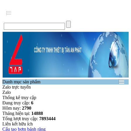
Danh mục sản phẩm
Zalo trực tuyến
Zalo
Thống kê truy cập
Đang truy cập:
6
Hôm nay:
2790
Tháng hiện tại:
14888
Tổng lượt truy cập:
7893444
Liên kết hữu ích
Cấu tạo bơm bánh răng