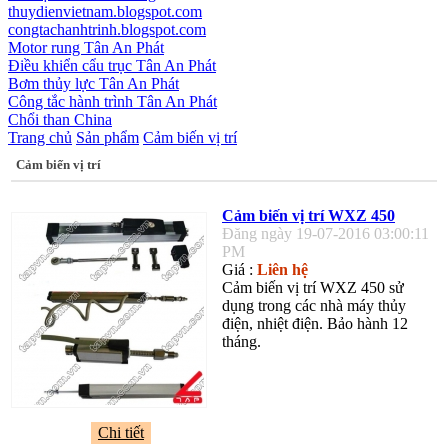
thuydienvietnam.blogspot.com
congtachanhtrinh.blogspot.com
Motor rung Tân An Phát
Điều khiển cẩu trục Tân An Phát
Bơm thủy lực Tân An Phát
Công tắc hành trình Tân An Phát
Chổi than China
Trang chủ
Sản phẩm
Cảm biến vị trí
Cảm biến vị trí
Cảm biến vị trí WXZ 450
Đăng ngày 19-07-2016 03:00:11
PM
Giá :
Liên hệ
Cảm biến vị trí WXZ 450 sử
dụng trong các nhà máy thủy
điện, nhiệt điện. Bảo hành 12
tháng.
Chi tiết