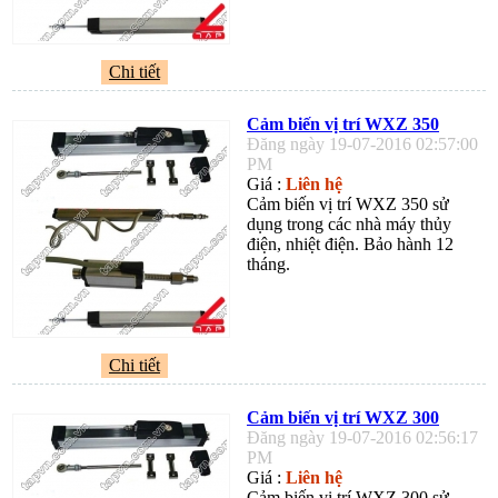
Chi tiết
Cảm biến vị trí WXZ 350
Đăng ngày 19-07-2016 02:57:00
PM
Giá :
Liên hệ
Cảm biến vị trí WXZ 350 sử
dụng trong các nhà máy thủy
điện, nhiệt điện. Bảo hành 12
tháng.
Chi tiết
Cảm biến vị trí WXZ 300
Đăng ngày 19-07-2016 02:56:17
PM
Giá :
Liên hệ
Cảm biến vị trí WXZ 300 sử