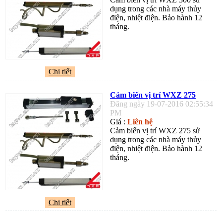
dụng trong các nhà máy thủy
điện, nhiệt điện. Bảo hành 12
tháng.
Chi tiết
Cảm biến vị trí WXZ 275
Đăng ngày 19-07-2016 02:55:34
PM
Giá :
Liên hệ
Cảm biến vị trí WXZ 275 sử
dụng trong các nhà máy thủy
điện, nhiệt điện. Bảo hành 12
tháng.
Chi tiết