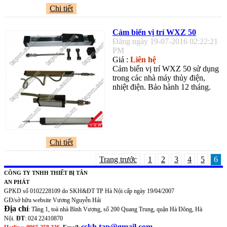
Chi tiết
Cảm biến vị trí WXZ 50
Đăng ngày 19-07-2016 02:22:21
PM
Giá :
Liên hệ
Cảm biến vị trí WXZ 50 sử dụng
trong các nhà máy thủy điện,
nhiệt điện. Bảo hành 12 tháng.
Chi tiết
Trang trước
1
2
3
4
5
6
CÔNG TY TNHH THIẾT BỊ TÂN
AN PHÁT
GPKD số 0102228109 do SKH&ĐT TP Hà Nội cấp ngày 19/04/2007
GĐ/sở hữu website Vương Nguyễn Hải
Địa chỉ
: Tầng 1, toà nhà Bình Vượng, số 200 Quang Trung, quận Hà Đông, Hà
Nội.
ĐT
: 024 22410870
cskh.tap@gmail.com