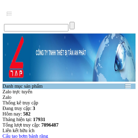
Danh mục sản phẩm
Zalo trực tuyến
Zalo
Thống kê truy cập
Đang truy cập:
3
Hôm nay:
582
Tháng hiện tại:
17931
Tổng lượt truy cập:
7896487
Liên kết hữu ích
Cấu tạo bơm bánh răng