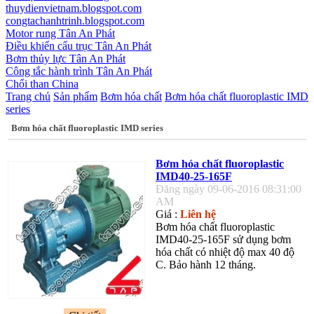
thuydienvietnam.blogspot.com
congtachanhtrinh.blogspot.com
Motor rung Tân An Phát
Điều khiển cẩu trục Tân An Phát
Bơm thủy lực Tân An Phát
Công tắc hành trình Tân An Phát
Chổi than China
Trang chủ
Sản phẩm
Bơm hóa chất
Bơm hóa chất fluoroplastic IMD
series
Bơm hóa chất fluoroplastic IMD series
Bơm hóa chất fluoroplastic
IMD40-25-165F
Đăng ngày 09-06-2016 08:31:00
AM
Giá :
Liên hệ
Bơm hóa chất fluoroplastic
IMD40-25-165F sử dụng bơm
hóa chất có nhiệt độ max 40 độ
C. Bảo hành 12 tháng.