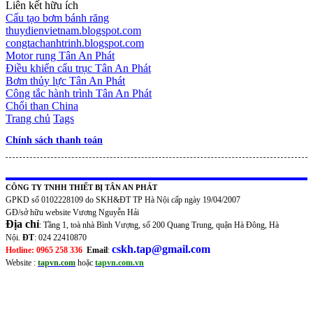
Liên kết hữu ích
Cấu tạo bơm bánh răng
thuydienvietnam.blogspot.com
congtachanhtrinh.blogspot.com
Motor rung Tân An Phát
Điều khiển cẩu trục Tân An Phát
Bơm thủy lực Tân An Phát
Công tắc hành trình Tân An Phát
Chổi than China
Trang chủ
Tags
Chính sách thanh toán
CÔNG TY TNHH THIẾT BỊ TÂN AN PHÁT
GPKD số 0102228109 do SKH&ĐT TP Hà Nội cấp ngày 19/04/2007
GĐ/sở hữu website Vương Nguyễn Hải
Địa chỉ
: Tầng 1, toà nhà Bình Vượng, số 200 Quang Trung, quận Hà Đông, Hà
Nội.
ĐT
: 024 22410870
cskh.tap@gmail.com
Hotline: 0965 258 336
Email
:
Website :
tapvn.com
hoặc
tapvn.com.vn