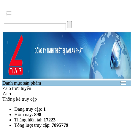
Danh mục sản phẩm
Zalo trực tuyến
Zalo
Thống kê truy cập
Đang truy cập:
1
Hôm nay:
898
Tháng hiện tại:
17223
Tổng lượt truy cập:
7895779