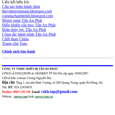
Liên kết hữu ích
Cấu tạo bơm bánh răng
thuydienvietnam.blogspot.com
congtachanhtrinh.blogspot.com
Motor rung Tân An Phát
Điều khiển cẩu trục Tân An Phát
Bơm thủy lực Tân An Phát
Công tắc hành trình Tân An Phát
Chổi than China
Trang chủ
Tags
Chính sách bảo hành
CÔNG TY TNHH THIẾT BỊ TÂN AN PHÁT
GPKD số 0102228109 do SKH&ĐT TP Hà Nội cấp ngày 19/04/2007
GĐ/sở hữu website Vương Nguyễn Hải
Địa chỉ
: Tầng 1, toà nhà Bình Vượng, số 200 Quang Trung, quận Hà Đông, Hà
Nội.
ĐT
: 024 22410870
cskh.tap@gmail.com
Hotline: 0965 258 336
Email
:
Website :
tapvn.com
hoặc
tapvn.com.vn