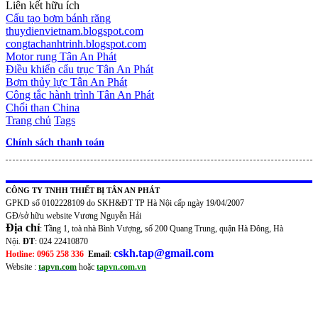
Liên kết hữu ích
Cấu tạo bơm bánh răng
thuydienvietnam.blogspot.com
congtachanhtrinh.blogspot.com
Motor rung Tân An Phát
Điều khiển cẩu trục Tân An Phát
Bơm thủy lực Tân An Phát
Công tắc hành trình Tân An Phát
Chổi than China
Trang chủ
Tags
Chính sách thanh toán
CÔNG TY TNHH THIẾT BỊ TÂN AN PHÁT
GPKD số 0102228109 do SKH&ĐT TP Hà Nội cấp ngày 19/04/2007
GĐ/sở hữu website Vương Nguyễn Hải
Địa chỉ
: Tầng 1, toà nhà Bình Vượng, số 200 Quang Trung, quận Hà Đông, Hà
Nội.
ĐT
: 024 22410870
cskh.tap@gmail.com
Hotline: 0965 258 336
Email
:
Website :
tapvn.com
hoặc
tapvn.com.vn