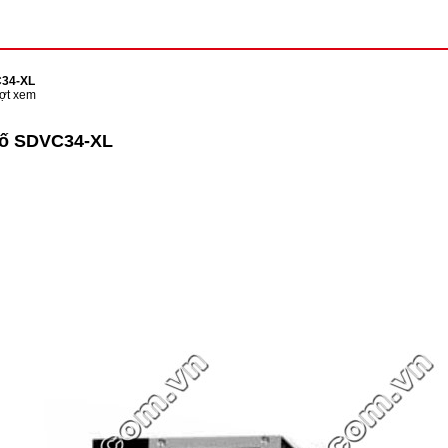
C34-XL
ợt xem
 số SDVC34-XL