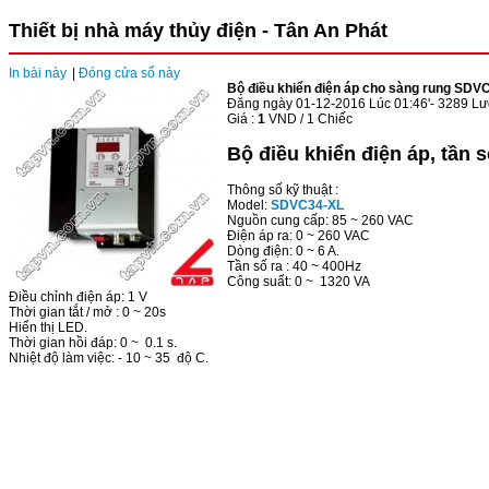
Thiết bị nhà máy thủy điện - Tân An Phát
In bài này
|
Đóng cửa sổ này
Bộ điều khiển điện áp cho sàng rung SDV
Đăng ngày 01-12-2016 Lúc 01:46'- 3289 Lư
Giá :
1
VND / 1 Chiếc
Bộ điều khiển điện áp, tần
Thông số kỹ thuật :
Model:
SDVC34-XL
Nguồn cung cấp: 85 ~ 260 VAC
Điện áp ra: 0 ~ 260 VAC
Dòng điện: 0 ~ 6 A.
Tần số ra : 40 ~ 400Hz
Công suất: 0 ~ 1320 VA
Điều chỉnh điện áp: 1 V
Thời gian tắt / mở : 0 ~ 20s
Hiển thị LED.
Thời gian hồi đáp: 0 ~ 0.1 s.
Nhiệt độ làm việc: - 10 ~ 35 độ C.