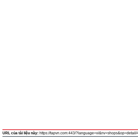
URL của tài liệu này:
https://tapvn.com:443/?language=vi&nv=shops&op=detail