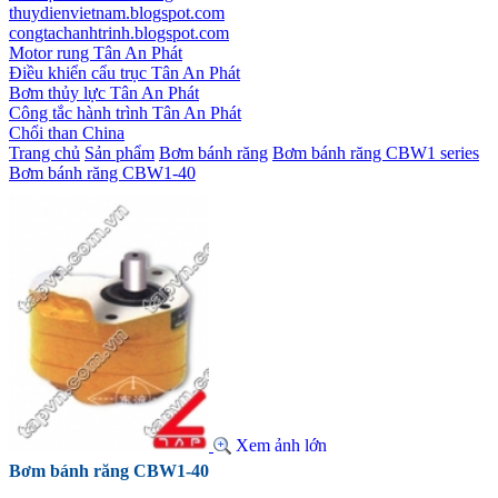
thuydienvietnam.blogspot.com
congtachanhtrinh.blogspot.com
Motor rung Tân An Phát
Điều khiển cẩu trục Tân An Phát
Bơm thủy lực Tân An Phát
Công tắc hành trình Tân An Phát
Chổi than China
Trang chủ
Sản phẩm
Bơm bánh răng
Bơm bánh răng CBW1 series
Bơm bánh răng CBW1-40
Xem ảnh lớn
Bơm bánh răng CBW1-40