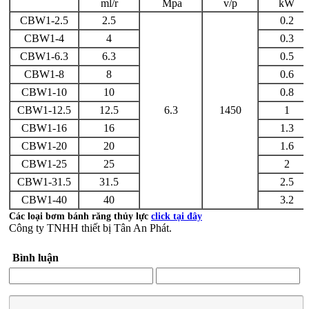
ml/r
Mpa
v/p
kW
CBW1-2.5
2.5
0.2
CBW1-4
4
0.3
CBW1-6.3
6.3
0.5
CBW1-8
8
0.6
CBW1-10
10
0.8
CBW1-12.5
12.5
6.3
1450
1
CBW1-16
16
1.3
CBW1-20
20
1.6
CBW1-25
25
2
CBW1-31.5
31.5
2.5
CBW1-40
40
3.2
Các loại bơm bánh răng thủy lực
click tại đây
Công ty TNHH thiết bị Tân An Phát.
Bình luận